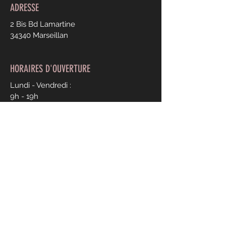
ADRESSE
2 Bis Bd Lamartine
34340 Marseillan
HORAIRES D'OUVERTURE
Lundi - Vendredi :
9h - 19h
CONTACT
Julie Martin Coiffure
04 67 76 30 81
Mentions légales