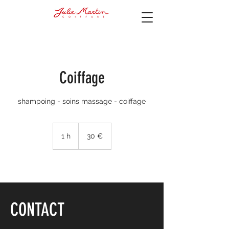
Coiffage
shampoing - soins massage - coiffage
30
euros
1 h
1
30 €
CONTACT