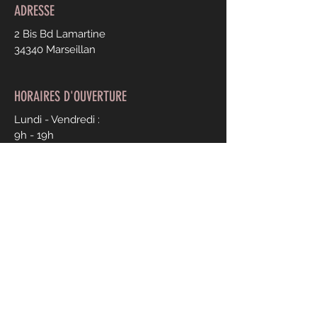
ADRESSE
2 Bis Bd Lamartine
34340 Marseillan
HORAIRES D'OUVERTURE
Lundi - Vendredi :
9h - 19h
CONTACT
Julie Martin Coiffure
04 67 76 30 81
Mentions légales